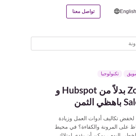
تواصل معنا
Englis
ويق
تكنولوجيا
اختر Zoho بدلاً من Hubspot و
 الثمن
لخفض تكاليف أدوات العمل وزيادة
فاظ على المرونة والكفاءة؟ في محيط
لخطى اليوم ، يمكن أن يؤدي امتلاك