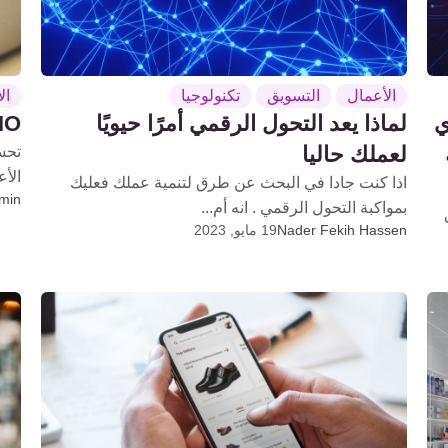
الأعمال
التسويق
تكنولوجيا
ال
ي
لماذا يعد التحول الرقمي أمرًا حيويًا
IO طرق لتحسين تجربة العمل
لعملك حاليا
تحس
الأع
اذا كنت جادا في البحث عن طرق لتنمية عملك فعليك
dmin
بمواكبة التحول الرقمي . انه أم...
Nader Fekih Hassen
19 مايو, 2023