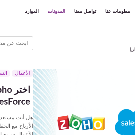
معلومات عنا
تواصل معنا
المدونات
الموارد
h
نا
الأعمال
التس
SalesForce باهظي
هل أنت مستعد 
الأرباح مع الح
الأعمال سريع ا