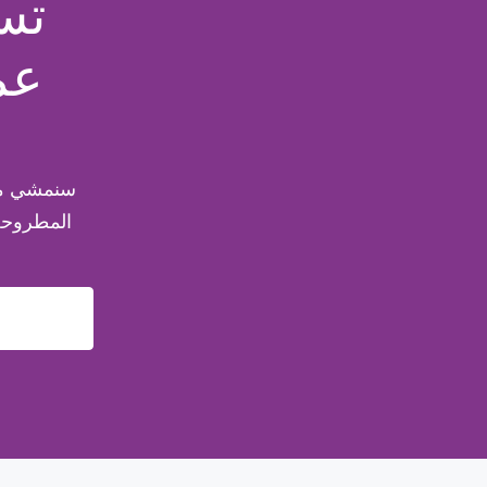
تس
عم
سنمشي مع
المطروحة