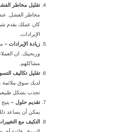
تقليل مخاطر الفش
مخاطر الفشل. عندما
كان عملك يقدم شيئً
الإيرادات.
زيادة الإيرادات –
من
وربحيتك. ان العملاء
مشاكلهم.
تقليل تكاليف التسو
لديك سوق ملائمة ، 
تجذب بشكل طبيعي ال
تقديم حلول –
يتيح 
يمكن أن يساعد ذلك
التكيف مع التغييرا
السوق. فائدة أخرى